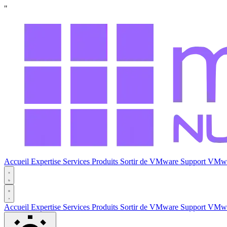
"
Accueil
Expertise
Services
Produits
Sortir de VMware
Support VMw
Accueil
Expertise
Services
Produits
Sortir de VMware
Support VMw