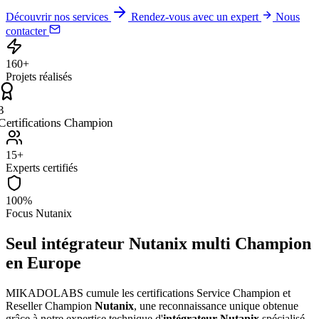
Découvrir nos services
Rendez-vous avec un expert
Nous
contacter
160+
Projets réalisés
3
Certifications Champion
15+
Experts certifiés
100%
Focus Nutanix
Seul intégrateur Nutanix multi Champion
en Europe
MIKADOLABS cumule les certifications Service Champion et
Reseller Champion
Nutanix
, une reconnaissance unique obtenue
grâce à notre expertise technique d'
intégrateur Nutanix
spécialisé.