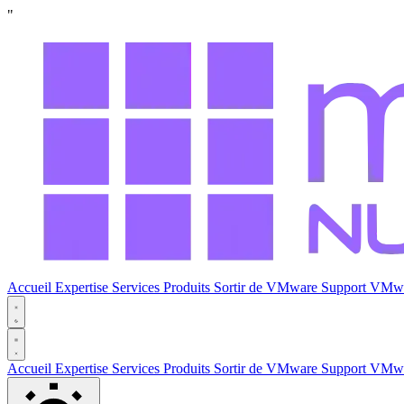
"
Accueil
Expertise
Services
Produits
Sortir de VMware
Support VMw
Accueil
Expertise
Services
Produits
Sortir de VMware
Support VMw